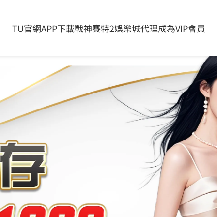
es娛樂城
真人百家樂
老虎機遊戲
九州娛樂app
娛樂
百家樂攻略
熱門老虎機遊戲
TU娛樂城官網
娛樂城A
百家樂玩法規則
老虎機評價
九州娛樂leo下載ios
娛樂城A
百家樂技巧
老虎機贏錢秘訣
TU娛樂城登入
娛樂城A
百家樂作弊手法
老虎機選台眉角
leo app下載
娛樂城
娛樂城
TU電子試玩
線上百家樂